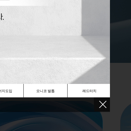
어지도입
오니코 발톱
레드터치