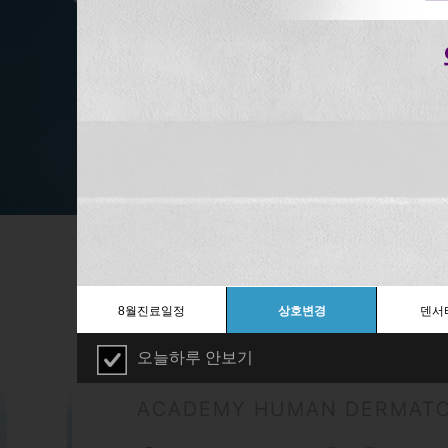
8월진료일정
상호변경
덴서
오늘하루 안보기