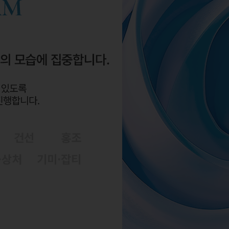
건선
홍조
·상처
기미·잡티