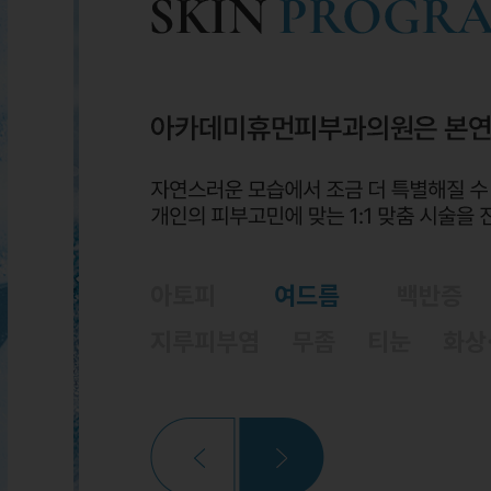
아토피
여드름
백반증
지루피부염
무좀
티눈
화상