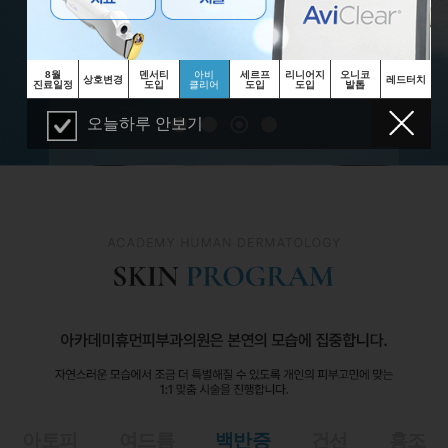
8월
덴서티
아비
세르프
리니어지
오니코
상호변경
레드터치
진료일정
도입
클리어
도입
도입
발톱
오늘하루 안보기
아토피
여드름
백반증
건선
홍조