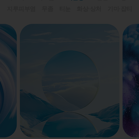
지루피부염
무좀
티눈
화상·상처
기미·잡티